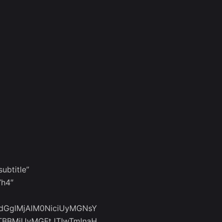
ubtitle”
”h4″
hdGglMjAlM0NiciUyMGNsY
TBBMiUyMGFtJTIwTmlnaH