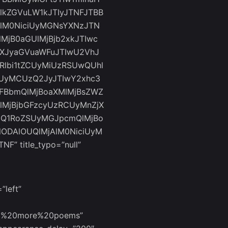
lkZGVuLW1kJTIyJTNFJTBB
lM0NiciUyMGNsYXNzJTN
MjB0aGUlMjBjb2xkJTIwc
eXJyaGVuaWFuJTIwU2VhJ
Rlbi1tZCUyMiUzRSUwQUhl
ciUyMCUzQ2JyJTIwY2xhc3
EFBbmQlMjBoaXMlMjBsZWZ
lMjBjbGFzcyUzRCUyMnZjX
5Q1RoZSUyMGJpcmQlMjBo
ODAlOUQlMjAlM0NiciUyM
” title_typo=”null”
”left”
ead%20more%20poems”