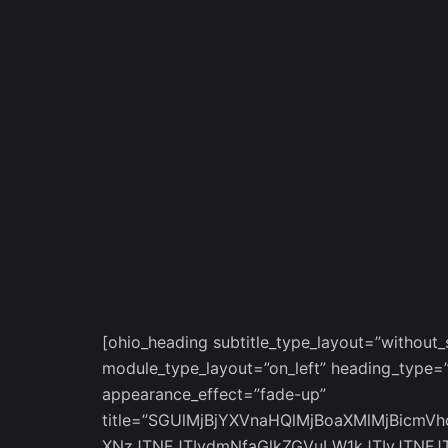
[ohio_heading subtitle_type_layout=”without_s
module_type_layout=”on_left” heading_type=
appearance_effect=”fade-up”
title=”SGUlMjBjYXVnaHQlMjBoaXMlMjBicmV
XNzJTNEJTIydmNfaGlkZGVuLW1kJTIyJTNFJ