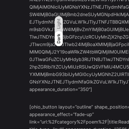
QlMjAlM0NiciUyMGNsYXNzJTNEJTIydmNfaG
SW4lMjB0aGUlMjBmb2dneSUyMGNpdHklMjA
Light
EJTIydmNfaGlkZGVuLW1kJTIyJTNFJTBBQXMl
m9sbGVkJTIwaW4lMjBvZmYlMjB0aGUlMjBU
Light
Dark
Dark
TIwJTNDYnIlMjBjbGFzcyUzRCUyMnZjX2hpZG
JTIwcm9ja2VkJTIwb24lMjBoaXMlMjBjaGFp
MlM0QlMjJ2Y19oaWRkZW4tbWQlMjIlM0UlM
0JTIwaGFuZCUyMHdyb3RlJTNBJTIwJTNDYnI
2hpZGRlbi1tZCUyMiUzRSUwQSVFMiU4MCU
YXMlMjBmbG93biUyMGl0cyUyMGNhZ2UlRTIl
GNsYXNzJTNEJTIydmNfaGlkZGVuLW1kJTIyJTNF
appearance_duration=”350″]
[ohio_button layout=”outline” shape_position=
appearance_effect=”fade-up”
link=”url:%2Fcategory%2Fpoem%2F|title:R