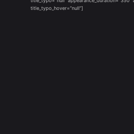
title_typo=”null” appearance_duration=”350″
title_typo_hover=”null”]